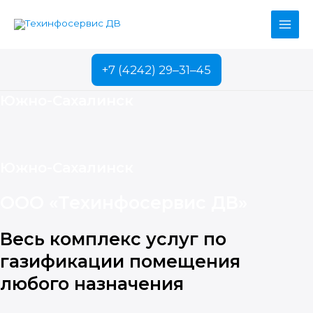
Перейти
к
Main
содержимому
Men
+7 (4242) 29‒31‒45
Южно-Сахалинск
Южно-Сахалинск
ООО «Техинфосервис ДВ»
Весь комплекс услуг по
газификации помещения
любого назначения