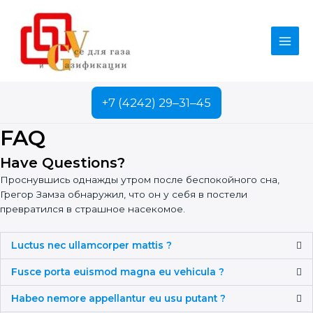
Перейти
к
содержимому
Main
Men
+7 (4242) 29‒31‒45
FAQ
Have Questions?
Проснувшись однажды утром после беспокойного сна,
Грегор Замза обнаружил, что он у себя в постели
превратился в страшное насекомое.
Luctus nec ullamcorper mattis ?
Fusce porta euismod magna eu vehicula ?
Habeo nemore appellantur eu usu putant ?