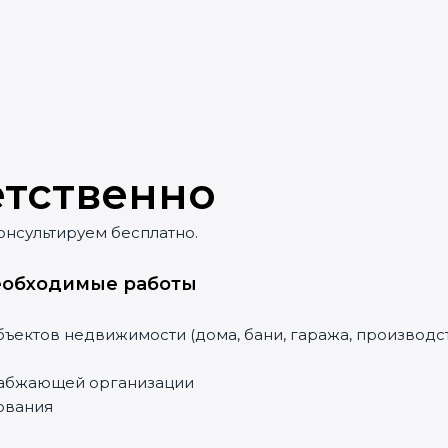
етственно
онсультируем бесплатно.
необходимые работы
бъектов недвижимости (дома, бани, гаража, производ
снабжающей организации
ования