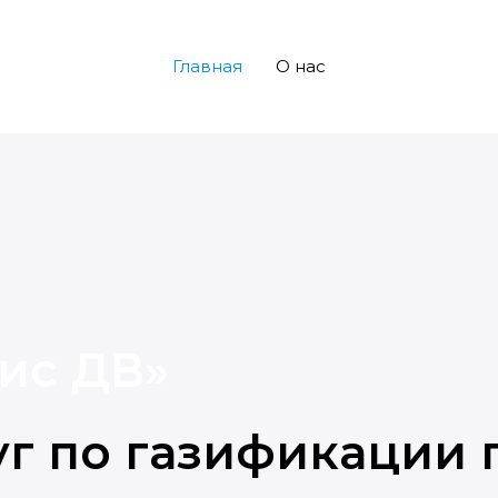
Главная
О нас
ис ДВ»
уг по газификации